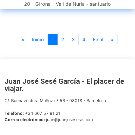
20 - Girona - Vall de Nuria - santuario
Previous
Next
«
Inicio
1
2
3
4
Final
»
Juan José Sesé García - El placer de
viajar
.
C/. Buenaventura Muñoz nº 56 - 08018 - Barcelona
Teléfono:
+34 667 57 81 21
Correo electrónico:
juan@juanjosesese.com