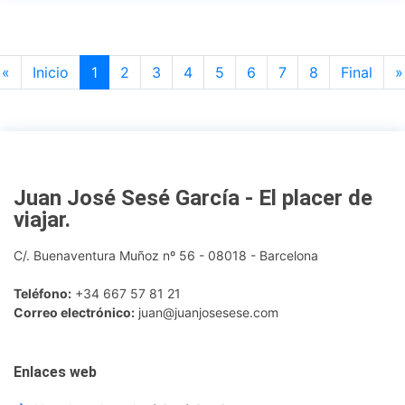
Previous
«
Inicio
1
2
3
4
5
6
7
8
Final
»
Juan José Sesé García - El placer de
viajar
.
C/. Buenaventura Muñoz nº 56 - 08018 - Barcelona
Teléfono:
+34 667 57 81 21
Correo electrónico:
juan@juanjosesese.com
Enlaces web