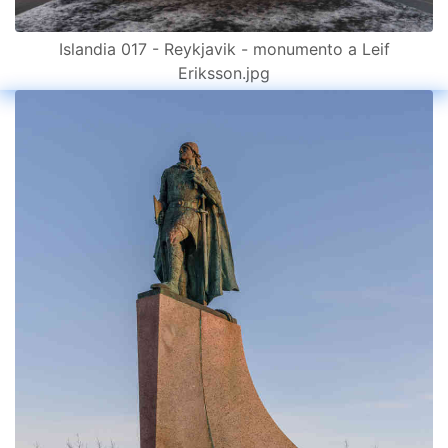
Islandia 017 - Reykjavik - monumento a Leif
Eriksson.jpg