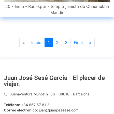
20 - India - Ranakpur - templo jainista de Chaumukha
Mandir
Previous
Next
«
Inicio
1
2
3
Final
»
Juan José Sesé García - El placer de
viajar
.
C/. Buenaventura Muñoz nº 56 - 08018 - Barcelona
Teléfono:
+34 667 57 81 21
Correo electrónico:
juan@juanjosesese.com