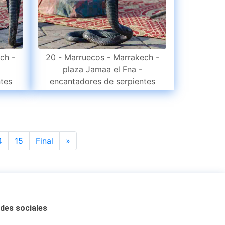
ch -
20 - Marruecos - Marrakech -
plaza Jamaa el Fna -
tes
encantadores de serpientes
Next
4
15
Final
»
des sociales