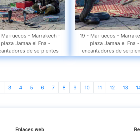
- Marruecos - Marrakech -
19 - Marruecos - Marrake
plaza Jamaa el Fna -
plaza Jamaa el Fna -
cantadores de serpientes
encantadores de serpien
2
3
4
5
6
7
8
9
10
11
12
13
1
Enlaces web
Re