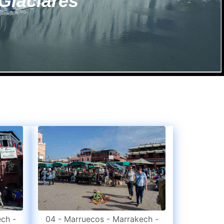
la Bartolomé
ch -
04 - Marruecos - Marrakech -