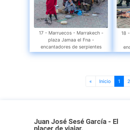
17 - Marruecos - Marrakech -
18 
plaza Jamaa el Fna -
encantadores de serpientes
en
Previous
«
Inicio
1
Juan José Sesé García - El
placer de viajar
.