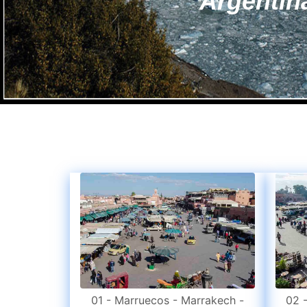
Ecua
01 - Marruecos - Marrakech -
02 