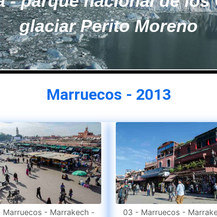
dor - islas Galápagos - is
Marruecos - 2013
- Marruecos - Marrakech -
03 - Marruecos - Marrake