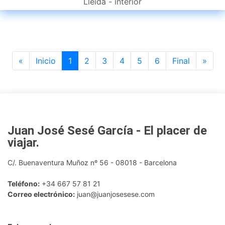
Lleida - interior
Previous
Next
«
Inicio
1
2
3
4
5
6
Final
»
Juan José Sesé García - El placer de
viajar
.
C/. Buenaventura Muñoz nº 56 - 08018 - Barcelona
Teléfono:
+34 667 57 81 21
Correo electrónico:
juan@juanjosesese.com